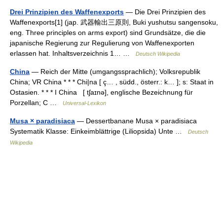
Drei Prinzipien des Waffenexports
— Die Drei Prinzipien des
Waffenexports[1] (jap. 武器輸出三原則, Buki yushutsu sangensoku,
eng. Three principles on arms export) sind Grundsätze, die die
japanische Regierung zur Regulierung von Waffenexporten
erlassen hat. Inhaltsverzeichnis 1… …
Deutsch Wikipedia
China
— Reich der Mitte (umgangssprachlich); Volksrepublik
China; VR China * * * Chi|na [ ç… , südd., österr.: k… ]; s: Staat in
Ostasien. * * * I China [ tʃaɪnə], englische Bezeichnung für
Porzellan; C …
Universal-Lexikon
Musa × paradisiaca
— Dessertbanane Musa × paradisiaca
Systematik Klasse: Einkeimblättrige (Liliopsida) Unte …
Deutsch
Wikipedia