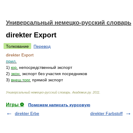
Универсальный немецко-русский словарь
direkter Export
Толкование
Перевод
direkter Export
прил.
1)
юр.
непосредственный экспорт
2)
экон.
экспорт без участия посредников
3)
внеш.торг.
прямой экспорт
Универсальный немецко-русский словарь
.
Академик.ру
.
2011
.
Игры ⚽
Поможем написать курсовую
direkter Erbe
direkter Farbstoff