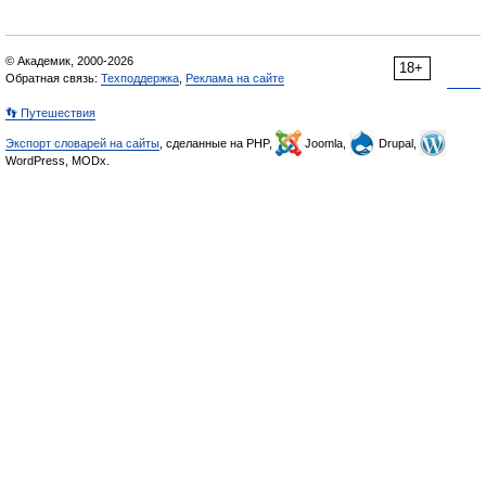
© Академик, 2000-2026
18+
Обратная связь:
Техподдержка
,
Реклама на сайте
👣 Путешествия
Экспорт словарей на сайты
, сделанные на PHP,
Joomla,
Drupal,
WordPress, MODx.